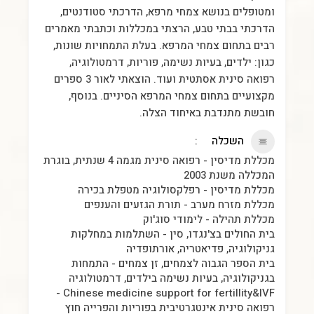
ומטופלים בנושא צמחי מרפא, הדרכתי סטודנטים,
הדרכתי בבתי טבע, הרצתי במכללות וכתבתי מאמרים
רבים בתחום צמחי המרפא. בעלת התמחויות שונות,
כגון: ילדים, בעיות נשימה, פוריות, דרמטולוגיה,
רפואה סינית אסתטית ועוד. הוצאתי לאור 3 ספרים
מקצועיים בתחום צמחי המרפא הסיניים. בנוסף,
חובשת מתנדבת באיחוד הצלה.
השכלה
מכללת מדיסין - רפואה סינית מגמה 4 שנתית, בוגרת
המכללה משנת 2003
מכללת מדיסין - רפלקסולוגיה מטפלת בכירה
מכללת מזרח מערב - תורת הגזעים והענפים
מכללת תהילה - לימודי סוג'וק
בית החולים בצ'נגדו, סין - השתלמות במחלקות
גניקולוגיה, פדיאטריה, אורתופדיה
בית הספר הגבוה לצמחים, זן צמחים - התמחות
בגניקולוגיה, בעיות נשימה בילדים, דרמטולוגיה
Chinese medicine support for fertillity&IVF -
רפואה סינית אינטגרטיבית בפוריות והפרייה חוץ