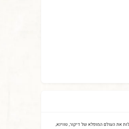
מן, תל אביב. אז גם התחלתי לגלות את העולם המופלא של דיקור, טווינא,