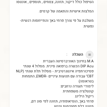
הטיפול כולל דיקור, תזונה, צמחים , תוספים , אונטסו
המלצות אישיות והתאמה של קרמים.
משלבת על פי צורך פרחי באך והתייחסות רגשית-
נפשית
השכלה
M.A בחינוך האוניברסיטה העברית
DIP Acu הכשרה ברפואה סינית. מסלול 4 שנתי
פסיכורתפיה אינטגרטיבית - מסלול תלת שנתי (NLP
CBT' עבודה עם תנועות עיניים -EMDR, התמחות
בטראומה)
לימודי תעודה נרחבים:
קונטלציה משפחתית
ריקול הילינג
פרחי באך, הומיאופתיה, תזונה לפי סוג דם,
תזונה דלת פחמימות וקיטו,