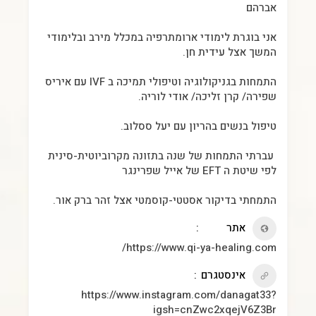
אברהם
אני בוגרת לימודי ארומתרפיה במכלל מירב ובלימודי
המשך אצל עידית חן.
התמחות בגניקולוגיה וטיפולי תמיכה ב IVF עם איריס
שפירה/ קרן זליכה/ אודי לוריה.
טיפול בנשים בהריון עם יעל ססלוב.
עברתי התמחות של שנה בתזונה מקרוביוטית-סינית
לפי שיטת ה EFT של אייל שפרינגר
התמחתי בדיקור אסטטי-קוסמטי אצל זהר ברק אור.
אתר
https://www.qi-ya-healing.com/
אינסטגרם
https://www.instagram.com/danagat33?
igsh=cnZwc2xqejV6Z3Br