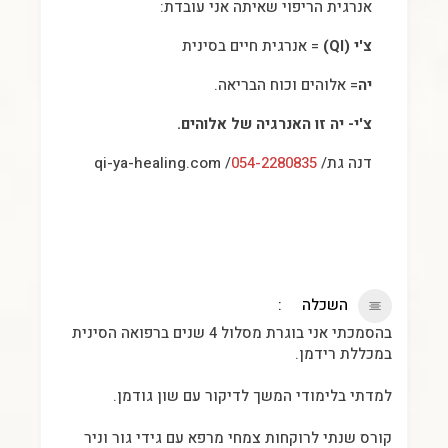
אנרגית הריפוי שאיתה אני עובדת:
צ'י (QI)
= אנרגית חיים בסינית
יה
= אלוהים וכוח הבריאה.
צ'י- יה זו האנרגיה של אלוהים.
דנה גת/
054-2280835
/ qi-ya-healing.com
השכלה
בהסמכתי אני בוגרת מסלול 4 שנים ברפואה הסינית
במכללת רידמן.
למדתי בלימודי המשך לדיקור עם שון גודמן.
קורס שנתי לרוקחות צמחי מרפא עם גידי גור וניר