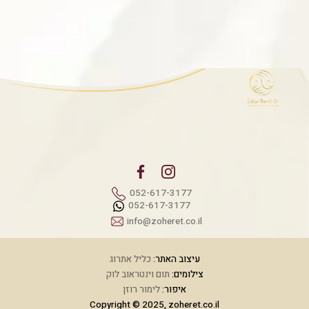
052-617-3177
052-617-3177
info@zoheret.co.il
עיצוב האתר:
כליל אתרוג
צילומים:
תום וינטראוב לוק
איפור:
לימור רוזן
Copyright © 2025, zoheret.co.il