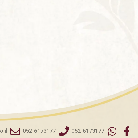
.il
052-6173177
052-6173177