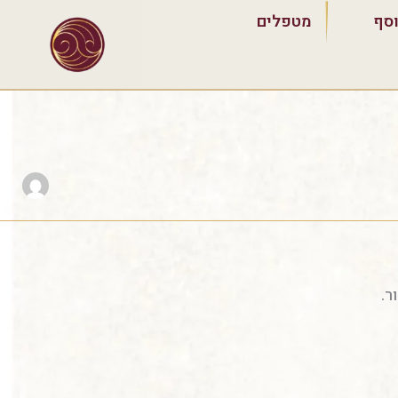
וסף
מטפלים
ר.